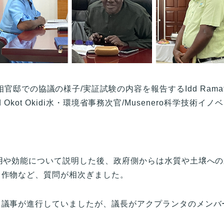
邸での協議の様子/実証試験の内容を報告するIdd Ramathan
red Okot Okidi水・環境省事務次官/Musenero科学技術イ
用や効能について説明した後、政府側からは水質や土壌へ
る作物など、質問が相次ぎました。
。議事が進行していましたが、議長がアクプランタのメンバ