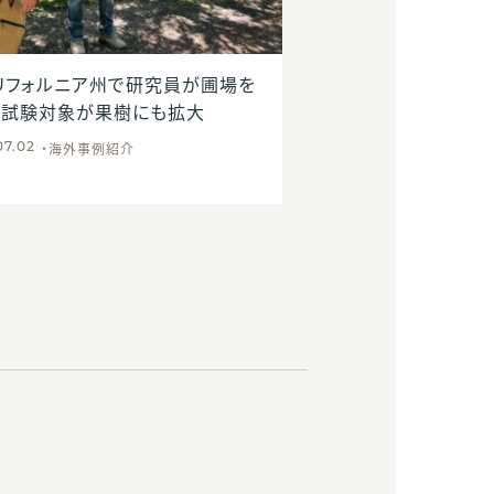
リフォルニア州で研究員が圃場を
JICAの中小企業・S
。試験対象が果樹にも拡大
事業に金CEOが登壇
活動について報告し
海外事例紹介
07.02
ウガンダ
お
2026.03.24