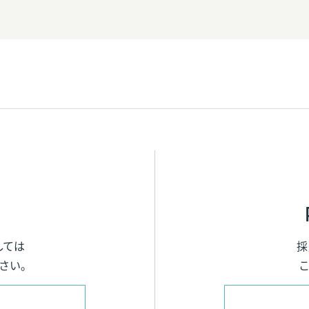
しては
採
さい。