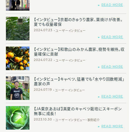
READ MORE
【インタビュー】京都のきゅうり農家、葉焼けが改善。
夏でも収量確保
ユーザーインタビュー
2024.07.23
READ MORE
【インタビュー】和歌山のみかん農家、樹勢を維持。収
量確保に貢献
ユーザーインタビュー
2024.07.22
READ MORE
【インタビュー】キャべツ、猛暑でも「水やり回数軽減」
農家の声
ユーザーインタビュー
2024.07.19
READ MORE
【JA東京あおば】真夏のキャベツ栽培にスキーポン
無事に成長！
ユーザーインタビュー
事例紹介
2023.10.30
READ MORE