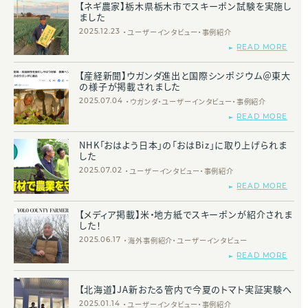
【ネギ農家】栃木県栃木市でスキーポン試験を実施し
ました
ユーザーインタビュー
事例紹介
2025.12.23
READ MORE
【産経新聞】ウガンダ進出と国際シンポジウム＠東大
の様子が掲載されました
ウガンダ
ユーザーインタビュー
事例紹介
2025.07.04
READ MORE
NHK「おはよう日本」の「おはBiz」に取り上げられま
した
ユーザーインタビュー
事例紹介
2025.07.02
READ MORE
【メディア掲載】米・地方紙でスキーポンが紹介されま
した！
海外事例紹介
ユーザーインタビュー
2025.06.17
READ MORE
【北海道】JA新おたる管内で今夏のトマト実証実験へ
ユーザーインタビュー
事例紹介
2025.01.14