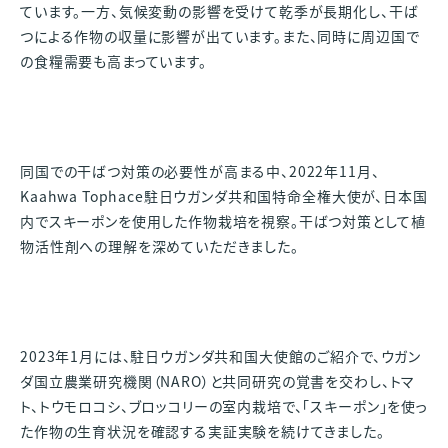
ています。一方、気候変動の影響を受けて乾季が長期化し、干ば
つによる作物の収量に影響が出ています。また、同時に周辺国で
の食糧需要も高まっています。
同国での干ばつ対策の必要性が高まる中、2022年11月、
Kaahwa Tophace駐日ウガンダ共和国特命全権大使が、日本国
内でスキーポンを使用した作物栽培を視察。干ばつ対策として植
物活性剤への理解を深めていただきました。
2023年1月には、駐日ウガンダ共和国大使館のご紹介で、ウガン
ダ国立農業研究機関（NARO）と共同研究の覚書を交わし、トマ
ト、トウモロコシ、ブロッコリーの室内栽培で、「スキーポン」を使っ
た作物の生育状況を確認する実証実験を続けてきました。